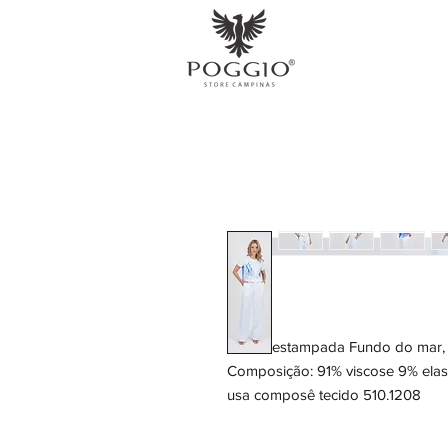
T-shirt estampada Fundo do mar, 
Composição: 91% viscose 9% elast
usa composê tecido 510.1208