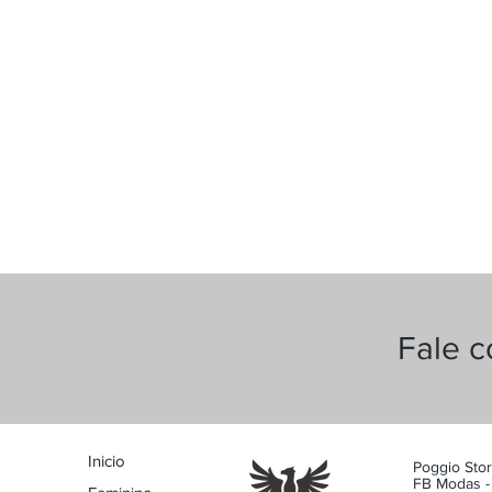
Fale 
Inicio
Poggio Sto
FB Modas -