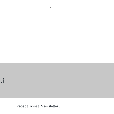
roduto?
e nossos consultores de vendas
qui para comprar
ui
Receba nossa Newsletter...