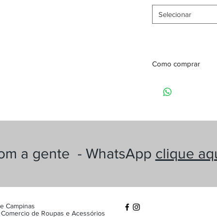
Selecionar
Como comprar
Quer comprar este p
Fale agora com um d
pelo WhatsApp!
É simples —
Clique a
com a gente - WhatsApp
clique aq
re Campinas
 Comercio de Roupas e Acessórios