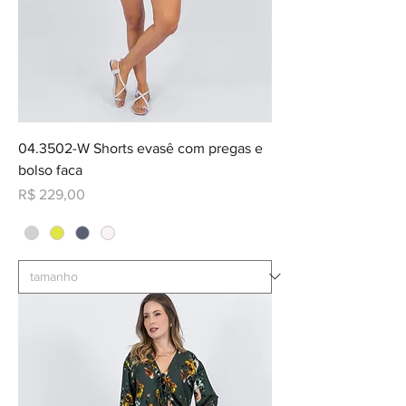
04.3502-W Shorts evasê com pregas e
bolso faca
Preço
R$ 229,00