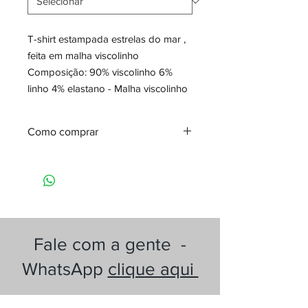
T-shirt estampada estrelas do mar ,
feita em malha viscolinho
Composição: 90% viscolinho 6%
linho 4% elastano - Malha viscolinho
Como comprar
Quer comprar este produto?
Fale agora com um de nossos
consultores de vendas pelo
WhatsApp!
É simples —
Clique aqui para comprar
Fale com a gente -
WhatsApp
clique aqui